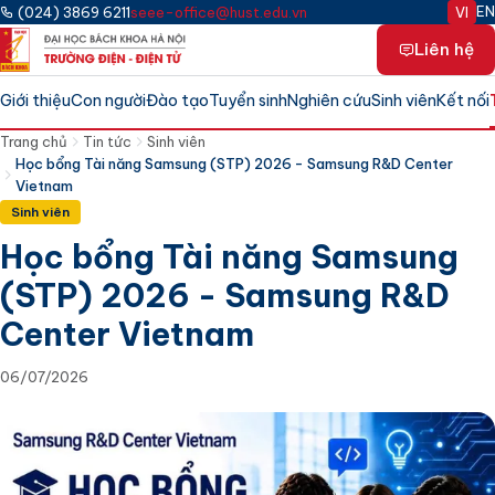
Bỏ qua tới nội dung chính
EN
(024) 3869 6211
seee-office@hust.edu.vn
VI
Liên hệ
Giới thiệu
Con người
Đào tạo
Tuyển sinh
Nghiên cứu
Sinh viên
Kết nối
Trang chủ
Tin tức
Sinh viên
Học bổng Tài năng Samsung (STP) 2026 - Samsung R&D Center
Vietnam
Sinh viên
Học bổng Tài năng Samsung
(STP) 2026 - Samsung R&D
Center Vietnam
06/07/2026