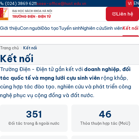
Bỏ qua tới nội dung chính
EN
(024) 3869 6211
seee-office@hust.edu.vn
VI
Liên hệ
Giới thiệu
Con người
Đào tạo
Tuyển sinh
Nghiên cứu
Sinh viên
Kết nối
KẾT NỐI
351 đối tác · 20+ quốc gia · mạng lưới toàn cầu
Trang chủ
Kết nối
Kết nối
Trường Điện - Điện tử gắn kết với
doanh nghiệp, đối
tác quốc tế và mạng lưới cựu sinh viên
rộng khắp,
cùng hợp tác đào tạo, nghiên cứu và phát triển công
nghệ phục vụ cộng đồng và đất nước.
351
46
Đối tác trong & ngoài nước
Thỏa thuận hợp tác (MoU)